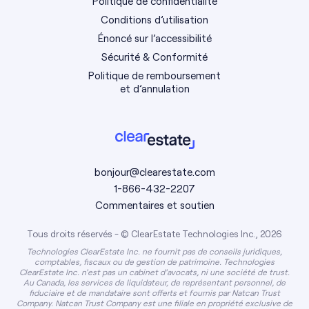
Politique de confidentialité
Conditions d’utilisation
Énoncé sur l’accessibilité
Sécurité & Conformité
Politique de remboursement
et d’annulation
bonjour@clearestate.com
1-866-432-2207
Commentaires et soutien
Tous droits réservés - © ClearEstate Technologies Inc., 2026
Technologies ClearEstate Inc. ne fournit pas de conseils juridiques,
comptables, fiscaux ou de gestion de patrimoine. Technologies
ClearEstate Inc. n'est pas un cabinet d'avocats, ni une société de trust.
Au Canada, les services de liquidateur, de représentant personnel, de
fiduciaire et de mandataire sont offerts et fournis par Natcan Trust
Company. Natcan Trust Company est une filiale en propriété exclusive de